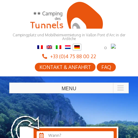
Skip
to
content
Campingplatz und Mobilheimvermietung in Vallon Pont d'Arc in der
Ardèche
+33 (0)4 75 88 00 22
KONTAKT & ANFAHRT
FAQ
Wann?