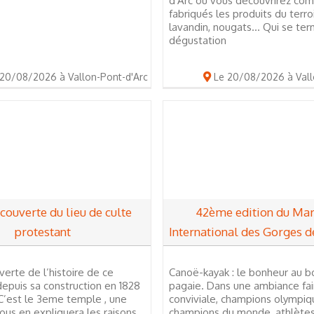
d'Arc où vous découvrirez co
fabriqués les produits du terroir
lavandin, nougats... Qui se te
dégustation
20/08/2026 à Vallon-Pont-d'Arc
Le 20/08/2026 à Vall
écouverte du lieu de culte
42ème edition du Ma
protestant
International des Gorges d
verte de l’histoire de ce
Canoë-kayak : le bonheur au b
puis sa construction en 1828
pagaie. Dans une ambiance fai
 C’est le 3eme temple , une
conviviale, champions olympiq
ous en expliquera les raisons.
champions du monde, athlètes