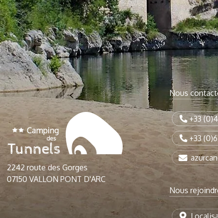
Nous contact
+33 (0)4
+33 (0)6
azurca
2242 route des Gorges
07150 VALLON PONT D'ARC
Nous rejoindr
Localis