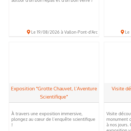
autour d'un bon repas et d'un bon verre !
Le 19/08/2026 à Vallon-Pont-d'Arc
Le 
Exposition "Grotte Chauvet, l’Aventure
Visite d
Scientifique"
À travers une exposition immersive,
Visite décou
plongez au cœur de l’enquête scientifique
monument de
!
à nos jours.
exposition v