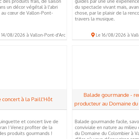
 des produits frais, de saison
guidés par une une expérienc
ans un décor végétal à l'abri
du spectacle vivant mais, avan
, au cœur de Vallon-Pont-
chose, par le plaisir de la renc
travers la musique.
 14/08/2026 à Vallon-Pont-d'Arc
Le 16/08/2026 à Vall
Balade gourmande - re
 concert à la Paill'Hôt
producteur au Domaine du
inguette et concert live de
Balade gourmande facile, sav
an ! Venez profiter de la
conviviale en nature au milieu
des produits gourmands !
du Domaine du Colombier à Va