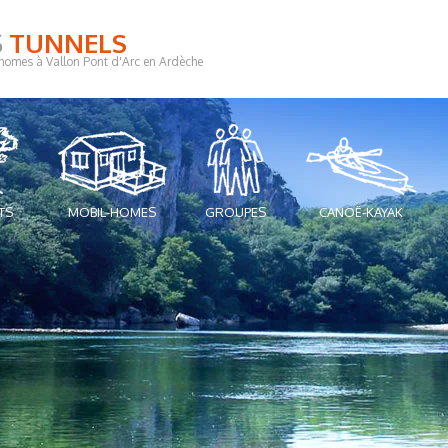
S
TUNNELS
homes à Vallon Pont d'Arc en Ardèche
TS
MOBIL-HOMES
GROUPES
CANOË-KAYAK