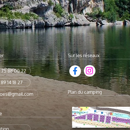
er
Sur les réseaux
 75 88 00 22
 89 14 18 27
Plan du camping
noes@gmail.com
e
ation