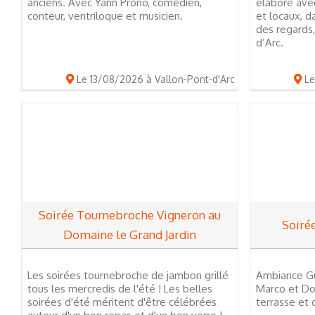
anciens. Avec Yann Prono, comédien,
élaboré avec
conteur, ventriloque et musicien.
et locaux, d
des regards
d’Arc.
Le 13/08/2026 à Vallon-Pont-d'Arc
Le
Soirée Tournebroche Vigneron au
Soirée
Domaine le Grand Jardin
Les soirées tournebroche de jambon grillé
Ambiance Gu
tous les mercredis de l'été ! Les belles
Marco et Dor
soirées d'été méritent d'être célébrées
terrasse et 