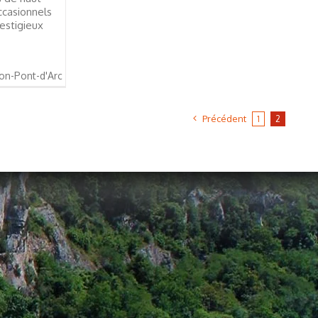
ccasionnels
estigieux
on-Pont-d'Arc
Précédent
1
2