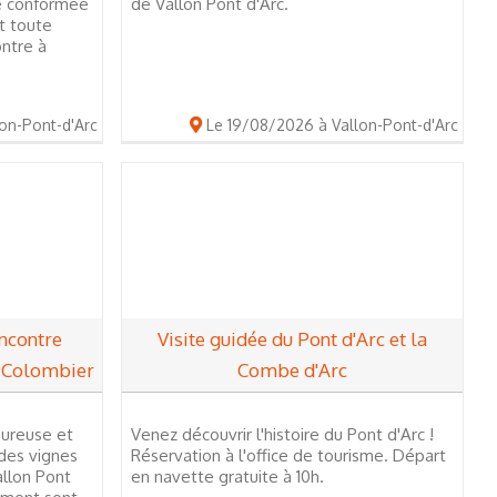
e conformée
de Vallon Pont d'Arc.
t toute
ontre à
on-Pont-d'Arc
Le 19/08/2026 à Vallon-Pont-d'Arc
ncontre
Visite guidée du Pont d'Arc et la
 Colombier
Combe d'Arc
oureuse et
Venez découvrir l'histoire du Pont d'Arc !
 des vignes
Réservation à l'office de tourisme. Départ
llon Pont
en navette gratuite à 10h.