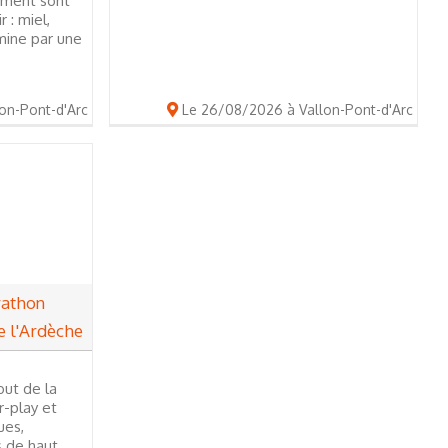
mment sont
 : miel,
rmine par une
on-Pont-d'Arc
Le 26/08/2026 à Vallon-Pont-d'Arc
rathon
e l'Ardèche
out de la
r-play et
ues,
 de haut