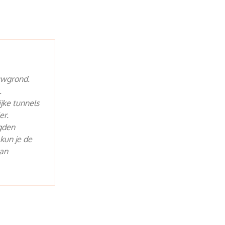
uwgrond.
.
jke tunnels
er.
igden
kun je de
van