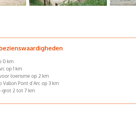
 bezienswaardigheden
op 0 km
rc op 1 km
voor toerisme op 2 km
p Vallon Pont d’Arc op 3 km
-grot 2 tot 7 km