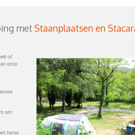
ing met
Staanplaatsen en Staca
ent
of
van onze
nieuwe
unt om
et terras