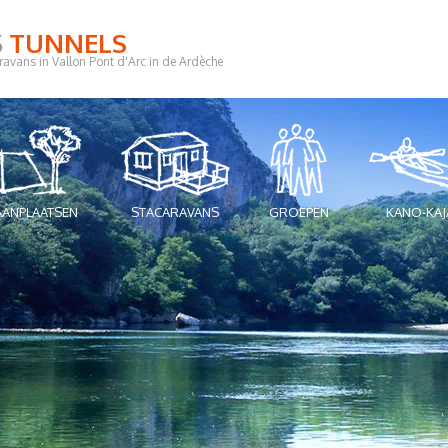
S
TUNNELS
avans in Vallon Pont d'Arc in de Ardèche
AANPLAATSEN
STACARAVANS
GROEPEN
KANO-KAJ