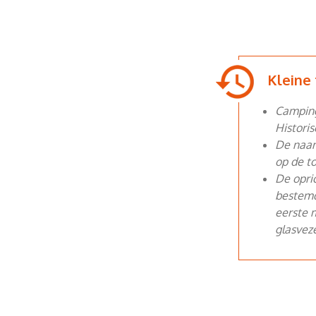
Kleine 
Camping
Historis
De naam
op de to
De opri
bestemd
eerste m
glasveze