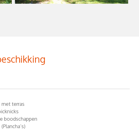
beschikking
 met terras
picknicks
ine boodschappen
 (Plancha’s)