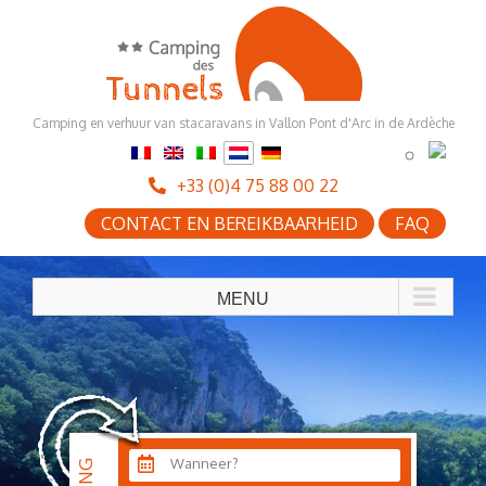
Skip
to
content
Camping en verhuur van stacaravans in Vallon Pont d'Arc in de Ardèche
+33 (0)4 75 88 00 22
CONTACT EN BEREIKBAARHEID
FAQ
Wanneer?