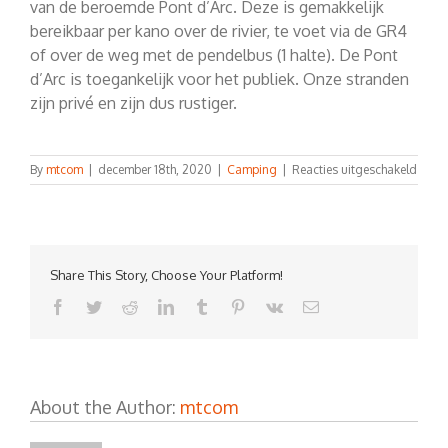
van de beroemde Pont d’Arc. Deze is gemakkelijk
bereikbaar per kano over de rivier, te voet via de GR4
of over de weg met de pendelbus (1 halte). De Pont
d’Arc is toegankelijk voor het publiek. Onze stranden
zijn privé en zijn dus rustiger.
voor
By
mtcom
|
december 18th, 2020
|
Camping
|
Reacties uitgeschakeld
Kunn
we
de
Pont
d’Arc
Share This Story, Choose Your Platform!
vanaf
de
Facebook
Twitter
Reddit
LinkedIn
Tumblr
Pinterest
Vk
Email
camp
zien?
About the Author:
mtcom